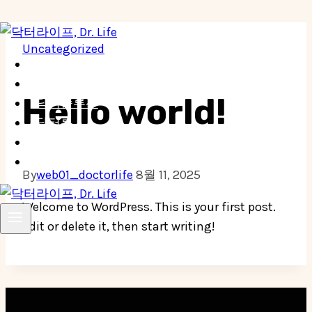
Skip
Uncategorized
to
Home
content
닥터라이프 소개
Hello world!
닥터솔루션
닥터론
담보대출
온라인상담
By
web01_doctorlife
8월 11, 2025
Welcome to WordPress. This is your first post.
Edit or delete it, then start writing!